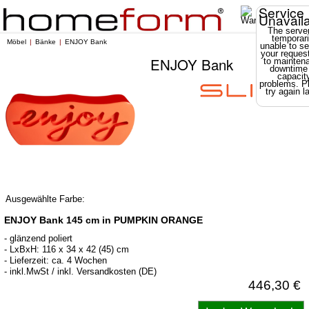
Service
Unavail
The server
temporari
Möbel
Bänke
ENJOY Bank
unable to se
your reques
ENJOY Bank
to mainten
downtime
capacit
problems. P
try again la
Ausgewählte Farbe:
ENJOY Bank 145 cm in PUMPKIN ORANGE
- glänzend poliert
- LxBxH: 116 x 34 x 42 (45) cm
- Lieferzeit: ca. 4 Wochen
- inkl.MwSt / inkl. Versandkosten (DE)
446,30 €