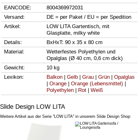
EANCODE:
8004369972031
Versand:
DE = per Paket / EU = per Spedition
Artikel:
LOW LITA Gartentisch, mit
Glasplatte, milky white
Details:
BxHxT: 90 x 35 x 80 cm
Material:
Wetterfestes Polyethylen und
Opalglas (Ø 40 cm, 0,6 cm dick)
Gewicht:
10 kg
Lexikon:
Balkon
|
Gelb
|
Grau
|
Grün
|
Opalglas
|
Orange
|
Orange (Lebensmittel)
|
Polyethylen
|
Rot
|
Weiß
Slide Design LOW LITA
Weitere Artikel aus der Serie ''LOW LITA'' in unserem Slide Design Shop: