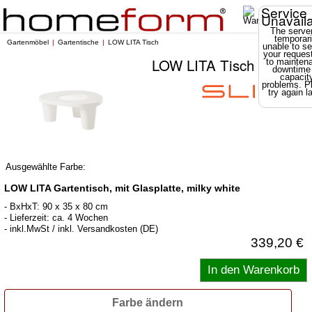
Service
Unavail
The server
temporari
Gartenmöbel
Gartentische
LOW LITA Tisch
unable to se
your reques
LOW LITA Tisch
to mainten
downtime
capacit
problems. P
try again la
Ausgewählte Farbe:
LOW LITA Gartentisch, mit Glasplatte, milky white
- BxHxT: 90 x 35 x 80 cm
- Lieferzeit: ca. 4 Wochen
- inkl.MwSt / inkl. Versandkosten (DE)
339,20 €
Farbe ändern