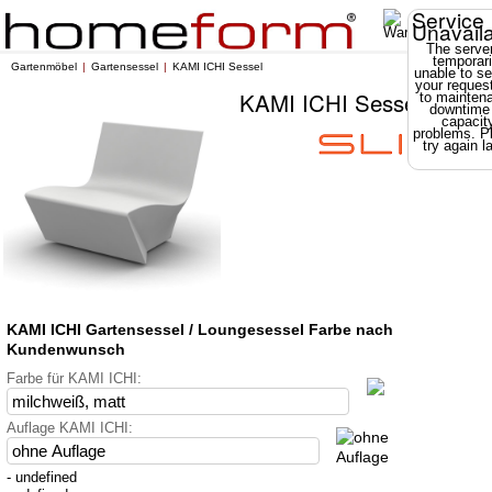
Service
Unavail
The server
temporari
Gartenmöbel
Gartensessel
KAMI ICHI Sessel
unable to se
your reques
KAMI ICHI Sessel
to mainten
downtime
capacit
problems. P
try again la
KAMI ICHI Gartensessel / Loungesessel Farbe nach
Kundenwunsch
Farbe für KAMI ICHI:
Auflage KAMI ICHI:
- undefined