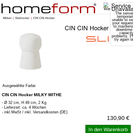
Service
Unavail
The server
temporari
Möbel
Sitzhocker
CIN CIN Hocker
unable to se
your reques
CIN CIN Hocker
to mainten
downtime
capacit
problems. P
try again la
Ausgewählte Farbe:
CIN CIN Hocker MILKY WITHE
- Ø 32 cm, H 49 cm, 2 Kg
- Lieferzeit: ca. 4 Wochen
- inkl.MwSt / inkl. Versandkosten (DE)
130,90 €