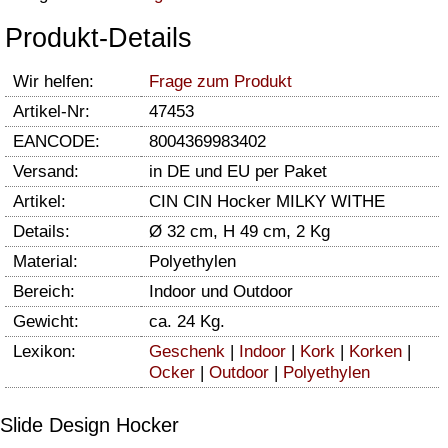
Produkt-Details
Wir helfen:
Frage zum Produkt
Artikel-Nr:
47453
EANCODE:
8004369983402
Versand:
in DE und EU per Paket
Artikel:
CIN CIN Hocker MILKY WITHE
Details:
Ø 32 cm, H 49 cm, 2 Kg
Material:
Polyethylen
Bereich:
Indoor und Outdoor
Gewicht:
ca. 24 Kg.
Lexikon:
Geschenk
|
Indoor
|
Kork
|
Korken
|
Ocker
|
Outdoor
|
Polyethylen
Slide Design Hocker