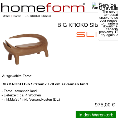
Service
Unavail
The server
temporari
Möbel
Bänke
BIG KROKO Sitzbank
unable to se
your reques
BIG KROKO Sitzbank
to mainten
downtime
capacit
problems. P
try again la
Ausgewählte Farbe:
BIG KROKO Bio Sitzbank 170 cm savannah land
- Farbe: savannah land
- Lieferzeit: ca. 4 Wochen
- inkl.MwSt / inkl. Versandkosten (DE)
975,00 €