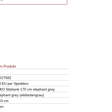
m Produkt
227582
d EU per Spedition
O Sitzbank 170 cm elephant grey
ephant grey (elefantengrau)
63 cm
len