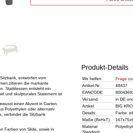
Produkt-Details
Sitzbank, entworfen vom
Wir helfen:
Frage zu
men zitieren die markante
Artikel-Nr:
48437
en. Stattdessen entsteht ein
EANCODE:
8004369
l und skulpturales Statement ist
Versand:
in DE un
wusst einen Akzent in Garten,
Artikel:
BIG KROK
s Polyethylen oder alternativ
Details:
Farbe: el
, verbindet die Sitzbank
Maße (BxHxT):
167x75x
Material
Polyethy
n Farben von Slide, sowie in
Standard: