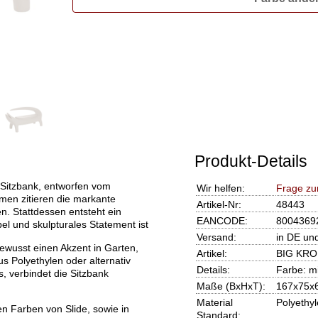
Produkt-Details
Sitzbank, entworfen vom
Wir helfen:
Frage zu
men zitieren die markante
Artikel-Nr:
48443
en. Stattdessen entsteht ein
EANCODE:
8004369
l und skulpturales Statement ist
Versand:
in DE un
wusst einen Akzent in Garten,
Artikel:
BIG KROK
s Polyethylen oder alternativ
Details:
Farbe: mi
, verbindet die Sitzbank
Maße (BxHxT):
167x75x
Material
Polyethy
n Farben von Slide, sowie in
Standard: