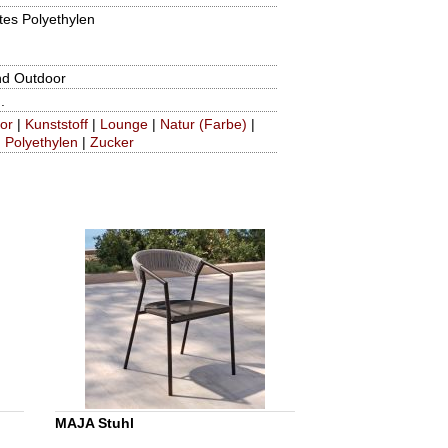
tes Polyethylen
nd Outdoor
.
or
|
Kunststoff
|
Lounge
|
Natur (Farbe)
|
|
Polyethylen
|
Zucker
MAJA Stuhl