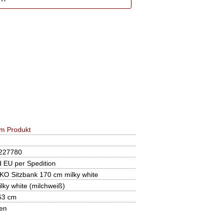
m Produkt
227780
d EU per Spedition
O Sitzbank 170 cm milky white
lky white (milchweiß)
63 cm
len