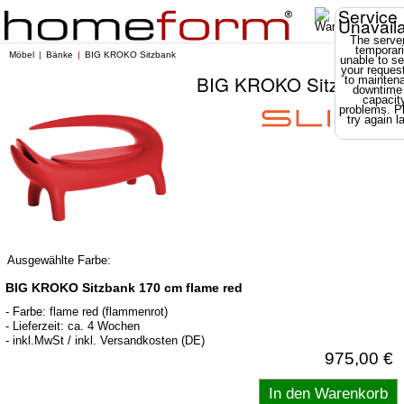
Service
Unavail
The server
temporari
Möbel
Bänke
BIG KROKO Sitzbank
unable to se
your reques
BIG KROKO Sitzbank
to mainten
downtime
capacit
problems. P
try again la
Ausgewählte Farbe:
BIG KROKO Sitzbank 170 cm flame red
- Farbe: flame red (flammenrot)
- Lieferzeit: ca. 4 Wochen
- inkl.MwSt / inkl. Versandkosten (DE)
975,00 €