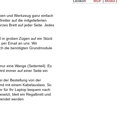
Lexikon:
MDF
|
Modul
uben und Werkzeug ganz einfach
tter auf die mitgelieferten
es Brett auf jeder Seite. Jedes
l in groben Zügen auf ein Stück
 per Email an uns. Wir
ich die benötigten Grundmodule
nur eine Wange (Seitenteil). Es
ird immer auf einer Seite ein
i der Bestellung von der
and mit einem Kabelauslass. So
r für Ihr Laptop bequem nach
setzt, bleit ein Regalbrett und
rwendet werden