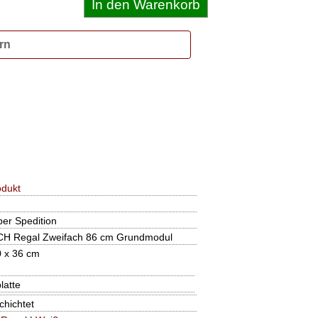
rn
odukt
per Spedition
H Regal Zweifach 86 cm Grundmodul
0 x 36 cm
latte
hichtet