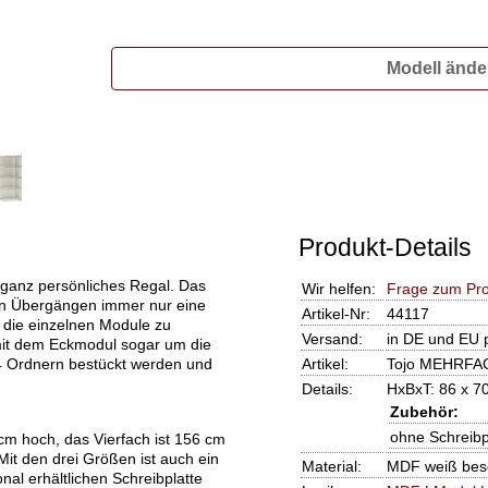
Modell ände
Produkt-Details
ganz persönliches Regal. Das
Wir helfen:
Frage zum Pr
en Übergängen immer nur eine
Artikel-Nr:
44117
 die einzelnen Module zu
Versand:
in DE und EU 
it dem Eckmodul sogar um die
4 Ordnern bestückt werden und
Artikel:
Tojo MEHRFAC
Details:
HxBxT: 86 x 7
Zubehör:
ohne Schreibp
cm hoch, das Vierfach ist 156 cm
it den drei Größen ist auch ein
Material:
MDF weiß besc
al erhältlichen Schreibplatte