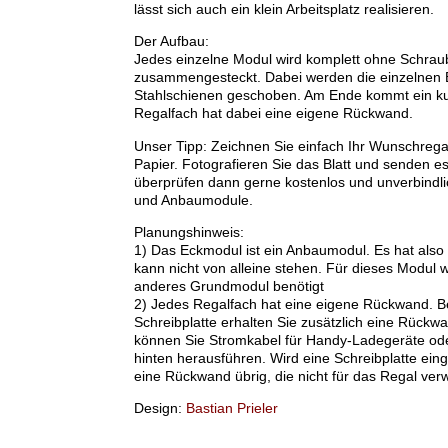
lässt sich auch ein klein Arbeitsplatz realisieren.
Der Aufbau:
Jedes einzelne Modul wird komplett ohne Schra
zusammengesteckt. Dabei werden die einzelnen Bre
Stahlschienen geschoben. Am Ende kommt ein kurz
Regalfach hat dabei eine eigene Rückwand.
Unser Tipp: Zeichnen Sie einfach Ihr Wunschrega
Papier. Fotografieren Sie das Blatt und senden es
überprüfen dann gerne kostenlos und unverbindl
und Anbaumodule.
Planungshinweis:
1) Das Eckmodul ist ein Anbaumodul. Es hat also 
kann nicht von alleine stehen. Für dieses Modul w
anderes Grundmodul benötigt
2) Jedes Regalfach hat eine eigene Rückwand. Be
Schreibplatte erhalten Sie zusätzlich eine Rückw
können Sie Stromkabel für Handy-Ladegeräte ode
hinten herausführen. Wird eine Schreibplatte einge
eine Rückwand übrig, die nicht für das Regal ve
Design:
Bastian Prieler