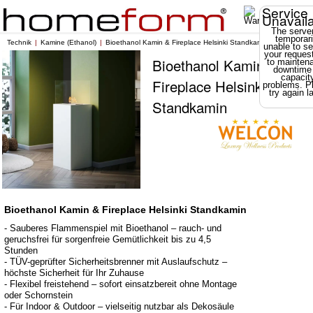
Service
Unavail
The server
temporari
Technik
Kamine (Ethanol)
Bioethanol Kamin & Fireplace Helsinki Standkamin
unable to se
your reques
Bioethanol Kamin &
to mainten
downtime
capacit
Fireplace Helsinki
problems. P
try again la
Standkamin
Bioethanol Kamin & Fireplace Helsinki Standkamin
- Sauberes Flammenspiel mit Bioethanol – rauch- und
geruchsfrei für sorgenfreie Gemütlichkeit bis zu 4,5
Stunden
- TÜV-geprüfter Sicherheitsbrenner mit Auslaufschutz –
höchste Sicherheit für Ihr Zuhause
- Flexibel freistehend – sofort einsatzbereit ohne Montage
oder Schornstein
- Für Indoor & Outdoor – vielseitig nutzbar als Dekosäule