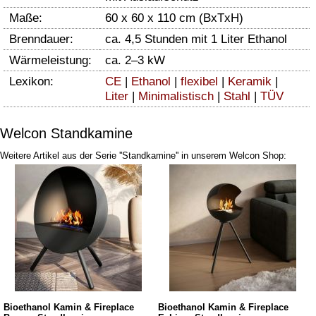
Maße:
60 x 60 x 110 cm (BxTxH)
Brenndauer:
ca. 4,5 Stunden mit 1 Liter Ethanol
Wärmeleistung:
ca. 2–3 kW
Lexikon:
CE
|
Ethanol
|
flexibel
|
Keramik
|
Liter
|
Minimalistisch
|
Stahl
|
TÜV
Welcon Standkamine
Weitere Artikel aus der Serie ''Standkamine'' in unserem Welcon Shop:
Bioethanol Kamin & Fireplace
Bioethanol Kamin & Fireplace