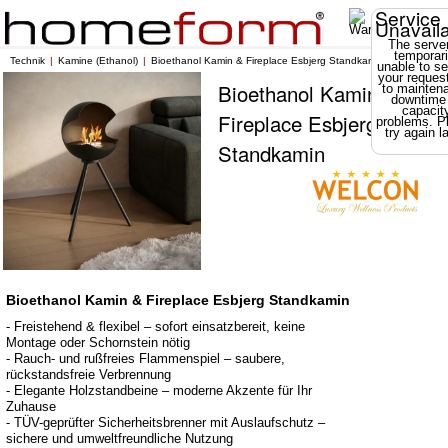
Service
Unavail
The server
temporari
Technik
Kamine (Ethanol)
Bioethanol Kamin & Fireplace Esbjerg Standkamin
unable to se
your reques
Bioethanol Kamin &
to mainten
downtime
capacit
Fireplace Esbjerg
problems. P
try again la
Standkamin
Bioethanol Kamin & Fireplace Esbjerg Standkamin
- Freistehend & flexibel – sofort einsatzbereit, keine
Montage oder Schornstein nötig
- Rauch- und rußfreies Flammenspiel – saubere,
rückstandsfreie Verbrennung
- Elegante Holzstandbeine – moderne Akzente für Ihr
Zuhause
- TÜV-geprüfter Sicherheitsbrenner mit Auslaufschutz –
sichere und umweltfreundliche Nutzung