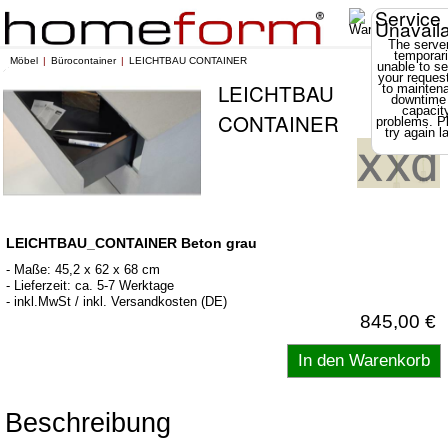
Service
Unavail
The server
temporari
Möbel
Bürocontainer
LEICHTBAU CONTAINER
unable to se
your reques
LEICHTBAU
to mainten
downtime
capacit
CONTAINER
problems. P
try again la
LEICHTBAU_CONTAINER Beton grau
- Maße: 45,2 x 62 x 68 cm
- Lieferzeit: ca. 5-7 Werktage
- inkl.MwSt / inkl. Versandkosten (DE)
845,00 €
Beschreibung