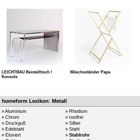
LEICHTBAU Beistelltisch /
Wäscheständer Papa
Konsole
homeform Lexikon: Metall
» Aluminium
» Rhodium
» Chrom
» rostfrei
» Druckguß
» Silber
» Edelstahl
» Stahl
» Eloxiert
»
Stahlrohr