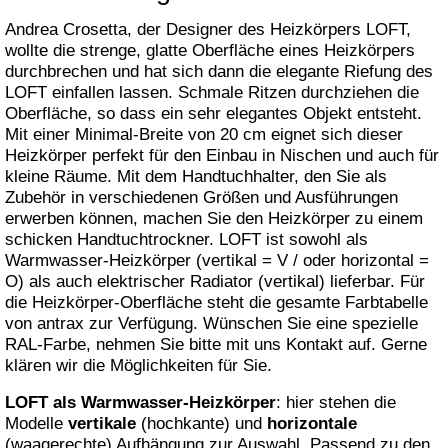
Andrea Crosetta, der Designer des Heizkörpers LOFT,
wollte die strenge, glatte Oberfläche eines Heizkörpers
durchbrechen und hat sich dann die elegante Riefung des
LOFT einfallen lassen. Schmale Ritzen durchziehen die
Oberfläche, so dass ein sehr elegantes Objekt entsteht.
Mit einer Minimal-Breite von 20 cm eignet sich dieser
Heizkörper perfekt für den Einbau in Nischen und auch für
kleine Räume. Mit dem Handtuchhalter, den Sie als
Zubehör in verschiedenen Größen und Ausführungen
erwerben können, machen Sie den Heizkörper zu einem
schicken Handtuchtrockner. LOFT ist sowohl als
Warmwasser-Heizkörper (vertikal = V / oder horizontal =
O) als auch elektrischer Radiator (vertikal) lieferbar. Für
die Heizkörper-Oberfläche steht die gesamte Farbtabelle
von antrax zur Verfügung. Wünschen Sie eine spezielle
RAL-Farbe, nehmen Sie bitte mit uns Kontakt auf. Gerne
klären wir die Möglichkeiten für Sie.
LOFT als Warmwasser-Heizkörper
: hier stehen die
Modelle
vertikale
(hochkante) und
horizontale
(waagerechte) Aufhängung zur Auswahl. Passend zu den