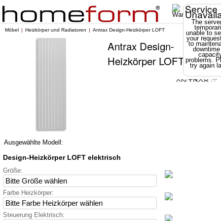
Service
Unavail
The server
temporari
Möbel
Heizkörper und Radiatoren
Antrax Design-Heizkörper LOFT
unable to se
your reques
Antrax Design-
to mainten
downtime
capacit
Heizkörper LOFT
problems. P
try again la
Ausgewählte Modell:
Design-Heizkörper LOFT elektrisch
Größe:
Farbe Heizkörper:
Steuerung Elektrisch: