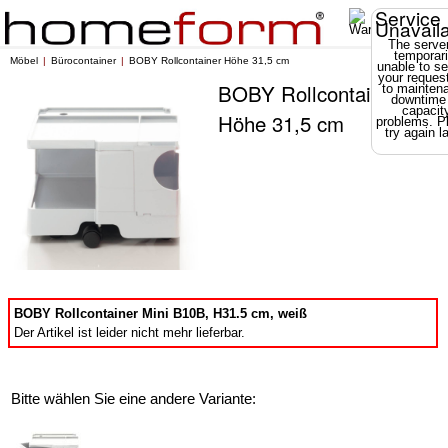
Service
Unavail
The server
temporari
Möbel
Bürocontainer
BOBY Rollcontainer Höhe 31,5 cm
unable to se
your reques
BOBY Rollcontainer
to mainten
downtime
capacit
Höhe 31,5 cm
problems. P
try again la
BOBY Rollcontainer Mini B10B, H31.5 cm, weiß
Der Artikel ist leider nicht mehr lieferbar.
Bitte wählen Sie eine andere Variante: