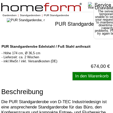
Service
Unavail
The server
temporari
Garderoben
Standgarderoben
PUR Standgarderobe
unable to se
your reques
PUR Standgarderobe
to mainten
downtime
capacit
problems. P
try again la
PUR Standgarderobe Edelstahl / Fuß Stahl anthrazit
- Höhe 174 cm, Ø 36,5 cm
- Lieferzeit: ca. 2 Wochen
- inkl.MwSt / inkl. Versandkosten (DE)
674,00 €
Beschreibung
Die PUR Standgarderobe von D-TEC Industriedesign ist
eine ansprechende Standgarderobe für das Büro, den
Konferenzraum und kompakte Entree- und Flurbereiche,