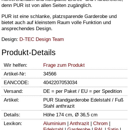
denn PUR ist von allen Seiten zugänglich.
PUR ist eine schlanke, platzsparende Garderobe und
bietet auch auf kleinstem Raum volle Funktion und
ansprechendes Design.
Design:
D-TEC Design Team
Produkt-Details
Wir helfen:
Frage zum Produkt
Artikel-Nr:
34566
EANCODE:
4042207053034
Versand:
DE = per Paket / EU = per Spedition
Artikel:
PUR Standgarderobe Edelstahl / Fuß
Stahl anthrazit
Details:
Höhe 174 cm, Ø 36,5 cm
Lexikon:
Aluminium
|
Anthrazit
|
Chrom
|
Edelstahl
|
Garderobe
|
RAL
|
Satin
|