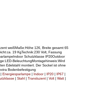
luzent weißMaße:Höhe 126, Breite gesamt 65
ht:ca. 19 KgTechnik:230 Volt, Fassung
parlampeIndoor Schutzklasse IP20Outdoor
rage:LED-BeleuchtungMontagehinweis:Wird
ten Edelstahl montiert. Der Sockel ist ohne
extra Bodenbefestigung
|
Energiesparlampe
|
Indoor
|
IP20
|
IP67
|
utzklasse
|
Stahl
|
Transluzent
|
Volt
|
Watt
|