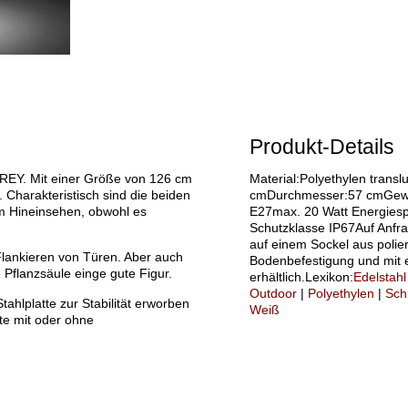
Produkt-Details
REY. Mit einer Größe von 126 cm
Material:Polyethylen trans
. Charakteristisch sind die beiden
cmDurchmesser:57 cmGewic
m Hineinsehen, obwohl es
E27max. 20 Watt Energies
Schutzklasse IP67Auf Anf
auf einem Sockel aus polier
lankieren von Türen. Aber auch
Bodenbefestigung und mit 
 Pflanzsäule einge gute Figur.
erhältlich.Lexikon:
Edelstahl
Outdoor
|
Polyethylen
|
Sch
ahlplatte zur Stabilität erworben
Weiß
te mit oder ohne