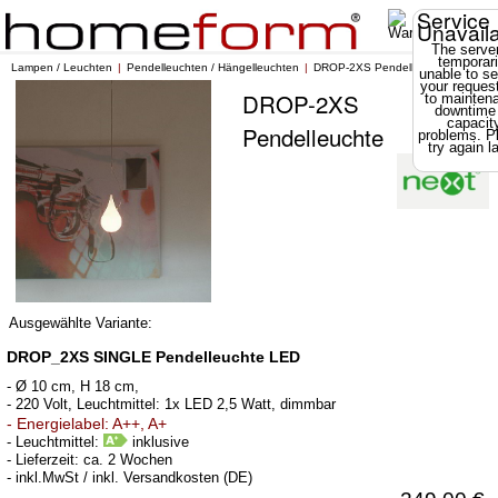
Service
Unavail
The server
temporari
Lampen / Leuchten
Pendelleuchten / Hängelleuchten
DROP-2XS Pendelleuchte
unable to se
your reques
DROP-2XS
to mainten
downtime
capacit
Pendelleuchte
problems. P
try again la
Ausgewählte Variante:
DROP_2XS SINGLE Pendelleuchte LED
- Ø 10 cm, H 18 cm,
- 220 Volt, Leuchtmittel: 1x LED 2,5 Watt, dimmbar
- Energielabel: A++, A+
- Leuchtmittel:
inklusive
- Lieferzeit: ca. 2 Wochen
- inkl.MwSt / inkl. Versandkosten (DE)