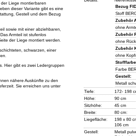
Details:
Nierenkisse
e der Liege montierbaren
Bezug FI
ben dieser Variante gibt es eine
Stoff BE
ustattung, Gestell und dem Bezug
Zubehör 
ohne Armte
eil sowie mit einer abziehbaren,
Zubehör 
Das Armteil ist stufenlos
Seite der Liege montiert werden.
ohne Rück
Zubehör 
schichteten, schwarzen, einer
ohne Kopf
len.
Stofffar
. Hier gibt es zwei Ledergruppen
Farbe BE
Gestell:
Ihnen nähere Auskünfte zu den
Metall sch
ferzeit. Sie erreichen uns unter
Tiefe:
172- 198 
Höhe:
90 cm
Sitzhöhe:
45 cm
Breite:
80 cm:
Liegefläche:
198 x 80 cm
106 cm
Gestell:
Metall pul