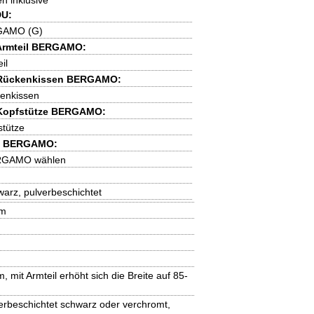
n inklusive
DU:
RGAMO (G)
Armteil BERGAMO:
il
Rückenkissen BERGAMO:
enkissen
Kopfstütze BERGAMO:
stütze
be BERGAMO:
RGAMO wählen
warz, pulverbeschichtet
cm
, mit Armteil erhöht sich die Breite auf 85-
verbeschichtet schwarz oder verchromt,