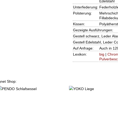
Edelstahl
Unterfederung:
Federholzl
Polsterung:
Mehrschich
Fillabdecku
Kissen:
Polyätherst
Gezeigte Ausführungen:
Gestell schwarz, Leder Al
Gestell Edelstahl, Leder C
Auf Anfrage:
Auch in 120
Lexikon:
big
|
Chro
Pulverbesc
ignet Shop: