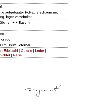
eisten
tig aufgebauter Polyätherschaum mit
ng, leger verarbeitet
äbchen + Fillfasern
amo
olorado
 cm Breite lieferbar.
m
|
Edelstahl
|
Galerie
|
Leder
|
hichtet
|
Reise