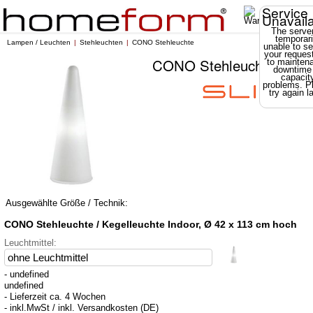
Service
Unavail
The server
temporari
Lampen / Leuchten
Stehleuchten
CONO Stehleuchte
unable to se
your reques
CONO Stehleuchte
to mainten
downtime
capacit
problems. P
try again la
Ausgewählte Größe / Technik:
CONO Stehleuchte / Kegelleuchte Indoor, Ø 42 x 113 cm hoch
Leuchtmittel:
- undefined
undefined
- Lieferzeit ca. 4 Wochen
- inkl.MwSt / inkl. Versandkosten (DE)