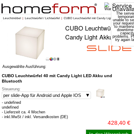
Service
Unavail
The server
temporari
Leuchtmöbel
Leuchtwürfel / Lichtwürfel
CUBO Leuchtwürfel mit Candy Light Akku
unable to se
your reques
CUBO Leuchtwürfel mit
to mainten
downtime
capacit
Candy Light Akku
problems. P
try again la
Ausgewählte Ausführung:
CUBO Leuchtwürfel 40 mit Candy Light LED Akku und
Bluetooth
Steuerung:
- undefined
undefined
- Lieferzeit ca. 4 Wochen
- inkl.MwSt / inkl. Versandkosten (DE)
428,40 €