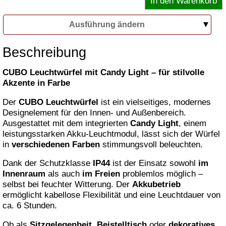
Ausführung ändern
Beschreibung
CUBO Leuchtwürfel mit Candy Light – für stilvolle
Akzente in Farbe
Der
CUBO Leuchtwürfel
ist ein vielseitiges, modernes
Designelement für den Innen- und Außenbereich.
Ausgestattet mit dem integrierten
Candy Light
, einem
leistungsstarken Akku-Leuchtmodul, lässt sich der Würfel
in
verschiedenen Farben
stimmungsvoll beleuchten.
Dank der Schutzklasse
IP44
ist der Einsatz sowohl
im
Innenraum
als auch
im Freien
problemlos möglich –
selbst bei feuchter Witterung. Der
Akkubetrieb
ermöglicht kabellose Flexibilität und eine Leuchtdauer von
ca. 6 Stunden.
Ob als
Sitzgelegenheit
,
Beistelltisch
oder
dekoratives