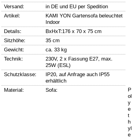
Versand:
in DE und EU per Spedition
Artikel:
KAMI YON Gartensofa beleuchtet
Indoor
Details:
BxHxT:176 x 70 x 75 cm
Sitzhöhe:
35 cm
Gewicht:
ca. 33 kg
Technik:
230V, 2 x Fassung E27, max.
25W (ESL)
Schutzklasse:
IP20, auf Anfrage auch IP55
erhältlich
P
Material:
Sofa:
ol
y
e
t
h
yl
e