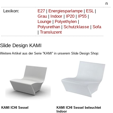
n
Lexikon:
E27
|
Energiesparlampe
|
ESL
|
Grau
|
Indoor
|
IP20
|
IP55
|
Lounge
|
Polyethylen
|
Polyurethan
|
Schutzklasse
|
Sofa
|
Transluzent
Slide Design KAMI
Weitere Artikel aus der Serie ''KAMI'' in unserem Slide Design Shop:
KAMI ICHI Sessel
KAMI ICHI Sessel beleuchtet
Indoor