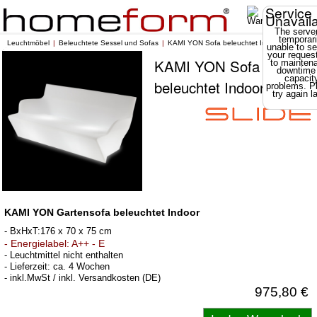
Service
Unavail
The server
temporari
Leuchtmöbel
Beleuchtete Sessel und Sofas
KAMI YON Sofa beleuchtet Indoor
unable to se
your reques
KAMI YON Sofa
to mainten
downtime
capacit
beleuchtet Indoor
problems. P
try again la
KAMI YON Gartensofa beleuchtet Indoor
- BxHxT:176 x 70 x 75 cm
- Energielabel: A++ - E
- Leuchtmittel nicht enthalten
- Lieferzeit: ca. 4 Wochen
- inkl.MwSt / inkl. Versandkosten (DE)
975,80 €