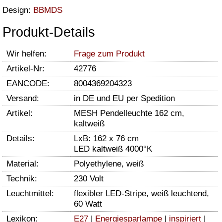
Design:
BBMDS
Produkt-Details
Wir helfen:
Frage zum Produkt
Artikel-Nr:
42776
EANCODE:
8004369204323
Versand:
in DE und EU per Spedition
Artikel:
MESH Pendelleuchte 162 cm,
kaltweiß
Details:
LxB: 162 x 76 cm
LED kaltweiß 4000°K
Material:
Polyethylene, weiß
Technik:
230 Volt
Leuchtmittel:
flexibler LED-Stripe, weiß leuchtend,
60 Watt
Lexikon:
E27
|
Energiesparlampe
|
inspiriert
|