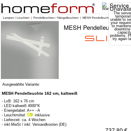
Service
Unavail
The server
temporari
Lampen / Leuchten
Pendelleuchten / Hängelleuchten
MESH Pendelleuchte
unable to se
your reques
MESH Pendelleuchte
to mainten
downtime
capacit
problems. P
try again la
Ausgewählte Variante:
MESH Pendelleuchte 162 cm, kaltweiß
- LxB: 162 x 76 cm
- LED kaltweiß 4000°K
- Energielabel: A++ - A
- Leuchtmittel:
inklusive
- Lieferzeit: ca. 4 Wochen
- inkl.MwSt / inkl. Versandkosten (DE)
737,80 €