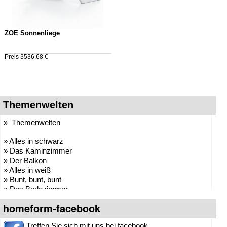
ZOE Sonnenliege
Preis 3536,68 €
Themenwelten
» Themenwelten
» Alles in schwarz
» Das Kaminzimmer
» Der Balkon
» Alles in weiß
» Bunt, bunt, bunt
» Das Badezimmer
» Der Partyraum
homeform-facebook
» Die Arztpraxis
» Die Bibliothek
Treffen Sie sich mit uns bei facebook.