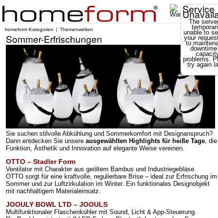
Service
Unavail
The server
temporari
homeform Kategorien
Themenwelten
unable to se
Sommer-Erfrischungen
your reques
to mainten
downtime
capacit
problems. P
try again la
Sie suchen stilvolle Abkühlung und Sommerkomfort mit Designanspruch?
Dann entdecken Sie unsere
ausgewählten Highlights für heiße Tage
, die
Funktion, Ästhetik und Innovation auf elegante Weise vereinen.
OTTO – Stadler Form
Ventilator mit Charakter aus geöltem Bambus und Industriegebläse.
OTTO sorgt für eine kraftvolle, regulierbare Brise – ideal zur Erfrischung im
Sommer und zur Luftzirkulation im Winter. Ein funktionales Designobjekt
mit nachhaltigem Materialeinsatz.
JOOULY BOWL LTD – JOOULS
Multifunktionaler Flaschenkühler mit Sound, Licht & App-Steuerung.