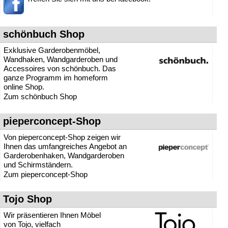
» Die Garderobe
» Das Büro
» Das Esszimmer
» Das Kinderzimmer
schönbuch Shop
» Das Schlafzimmer
» Das Wartezimmer
Exklusive Garderobenmöbel,
» Das Wohnzimmer
Wandhaken, Wandgarderoben und
» Der Garten
Accessoires von schönbuch. Das
»
ganze Programm im homeform
Sommer-Erfrischungen
online Shop.
Zum schönbuch Shop
pieperconcept-Shop
Von pieperconcept-Shop zeigen wir
Ihnen das umfangreiches Angebot an
Garderobenhaken, Wandgarderoben
und Schirmständern.
Zum pieperconcept-Shop
Tojo Shop
Wir präsentieren Ihnen Möbel
von Tojo, vielfach