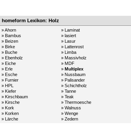
homeform Lexikon: Holz
» Ahorn
» Laminat
» Bambus
» lasiert
» Beizen
» Lasur
» Birke
» Lattenrost
» Buche
» Limba
» Ebenholz
» Massivholz
» Eiche
» MDF
» Erle
»
Multiplex
» Esche
» Nussbaum
» Furnier
» Palisander
» HPL
» Schichtholz
» Kiefer
» Tanne
» Kirschbaum
» Teak
» Kirsche
» Thermoesche
» Kork
» Walnuss
» Korken
» Wenge
» Lärche
» Zedern