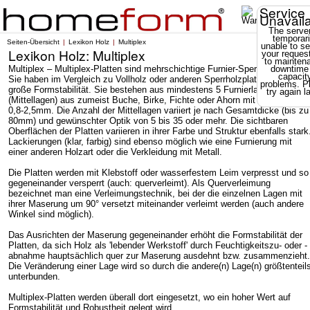
Service
Unavail
The server
temporari
Seiten-Übersicht
Lexikon Holz
Multiplex
unable to se
Lexikon Holz: Multiplex
your reques
to mainten
Multiplex – Multiplex-Platten sind mehrschichtige Furnier-Sperrholzplatten.
downtime
capacit
Sie haben im Vergleich zu Vollholz oder anderen Sperrholzplatten eine sehr
problems. P
große Formstabilität. Sie bestehen aus mindestens 5 Furnierlagen
try again la
(Mittellagen) aus zumeist Buche, Birke, Fichte oder Ahorn mit Dicken von
0,8-2,5mm. Die Anzahl der Mittellagen variiert je nach Gesamtdicke (bis zu
80mm) und gewünschter Optik von 5 bis 35 oder mehr. Die sichtbaren
Oberflächen der Platten variieren in ihrer Farbe und Struktur ebenfalls stark
Lackierungen (klar, farbig) sind ebenso möglich wie eine Furnierung mit
einer anderen Holzart oder die Verkleidung mit Metall.
Die Platten werden mit Klebstoff oder wasserfestem Leim verpresst und so
gegeneinander versperrt (auch: querverleimt). Als Querverleimung
bezeichnet man eine Verleimungstechnik, bei der die einzelnen Lagen mit
ihrer Maserung um 90° versetzt miteinander verleimt werden (auch andere
Winkel sind möglich).
Das Ausrichten der Maserung gegeneinander erhöht die Formstabilität der
Platten, da sich Holz als 'lebender Werkstoff' durch Feuchtigkeitszu- oder -
abnahme hauptsächlich quer zur Maserung ausdehnt bzw. zusammenzieht.
Die Veränderung einer Lage wird so durch die andere(n) Lage(n) größtenteil
unterbunden.
Multiplex-Platten werden überall dort eingesetzt, wo ein hoher Wert auf
Formstabilität und Robustheit gelegt wird.