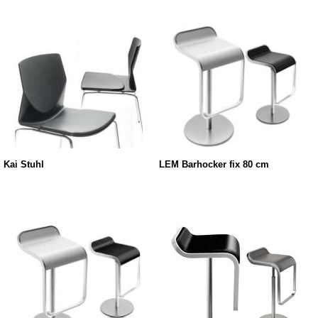
Kai Stuhl
LEM Barhocker fix 80 cm