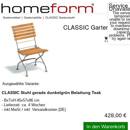
Service
Unavail
The server
temporari
Gartenmöbel
Gartenstühle
CLASSIC Gartenstuhl
unable to se
your reques
CLASSIC Gartenstuhl
to mainten
downtime
capacit
problems. P
try again la
Ausgewählte Variante:
CLASSIC Stuhl gerade dunkelgrün Belattung Teak
- BxTxH:45x57x86 cm
- Lieferzeit: ca. 4 Wochen
- inkl.MwSt / inkl. Versandkosten (DE)
428,00 €