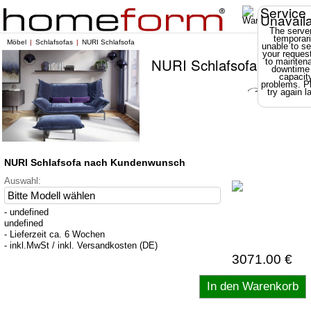
Service
Unavail
The server
temporari
Möbel
Schlafsofas
NURI Schlafsofa
unable to se
your reques
NURI Schlafsofa
to mainten
downtime
capacit
problems. P
try again la
NURI Schlafsofa nach Kundenwunsch
Auswahl:
- undefined
undefined
- Lieferzeit ca. 6 Wochen
- inkl.MwSt / inkl. Versandkosten (DE)
3071.00 €