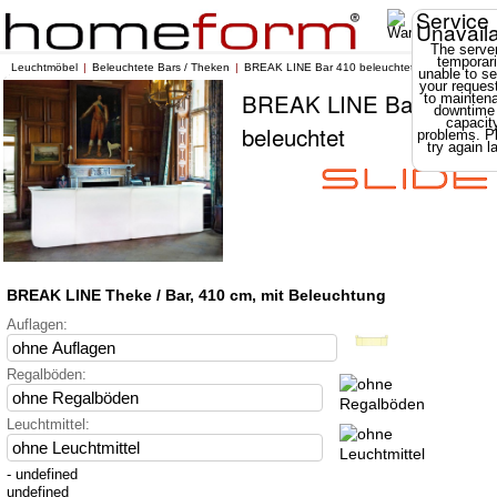
Service
Unavail
The server
temporari
Leuchtmöbel
Beleuchtete Bars / Theken
BREAK LINE Bar 410 beleuchtet
unable to se
your reques
BREAK LINE Bar 410
to mainten
downtime
capacit
beleuchtet
problems. P
try again la
BREAK LINE Theke / Bar, 410 cm, mit Beleuchtung
Auflagen:
Regalböden:
Leuchtmittel:
- undefined
undefined