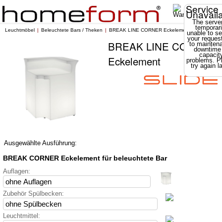
Service
Unavail
The server
temporari
Leuchtmöbel
Beleuchtete Bars / Theken
BREAK LINE CORNER Eckelement
unable to se
your reques
BREAK LINE CORNER
to mainten
downtime
capacit
Eckelement
problems. P
try again la
Ausgewählte Ausführung:
BREAK CORNER Eckelement für beleuchtete Bar
Auflagen:
Zubehör Spülbecken:
Leuchtmittel: