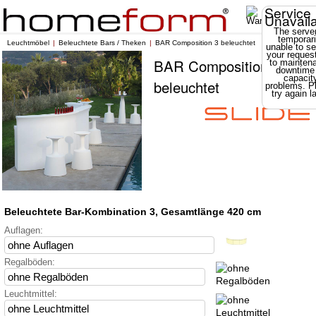
Service
Unavail
The server
temporari
Leuchtmöbel
Beleuchtete Bars / Theken
BAR Composition 3 beleuchtet
unable to se
your reques
BAR Composition 3
to mainten
downtime
capacit
beleuchtet
problems. P
try again la
Beleuchtete Bar-Kombination 3, Gesamtlänge 420 cm
Auflagen:
Regalböden:
Leuchtmittel: