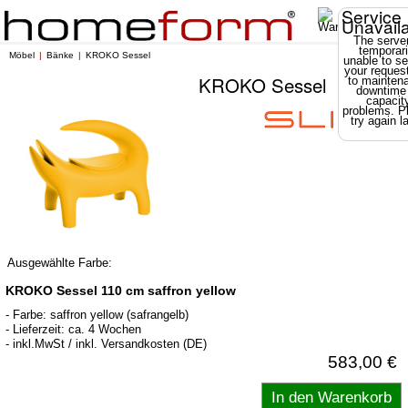
Service
Unavail
The server
temporari
Möbel
Bänke
KROKO Sessel
unable to se
your reques
KROKO Sessel
to mainten
downtime
capacit
problems. P
try again la
Ausgewählte Farbe:
KROKO Sessel 110 cm saffron yellow
- Farbe: saffron yellow (safrangelb)
- Lieferzeit: ca. 4 Wochen
- inkl.MwSt / inkl. Versandkosten (DE)
583,00 €