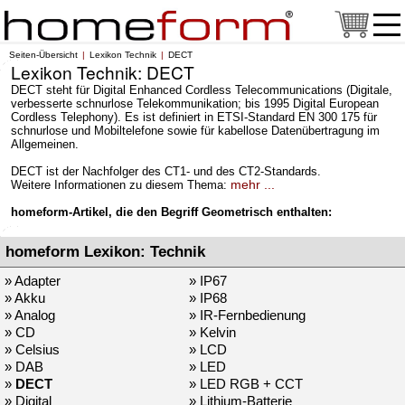
Seiten-Übersicht
Lexikon Technik
DECT
Lexikon Technik: DECT
DECT steht für Digital Enhanced Cordless Telecommunications (Digitale,
verbesserte schnurlose Telekommunikation; bis 1995 Digital European
Cordless Telephony). Es ist definiert in ETSI-Standard EN 300 175 für
schnurlose und Mobiltelefone sowie für kabellose Datenübertragung im
Allgemeinen.
DECT ist der Nachfolger des CT1- und des CT2-Standards.
mehr ...
Weitere Informationen zu diesem Thema:
homeform-Artikel, die den Begriff Geometrisch enthalten:
homeform Lexikon: Technik
» Adapter
» IP67
» Akku
» IP68
» Analog
» IR-Fernbedienung
» CD
» Kelvin
» Celsius
» LCD
» DAB
» LED
»
DECT
» LED RGB + CCT
» Digital
» Lithium-Batterie