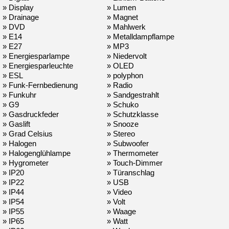
» Display
» Lumen
» Drainage
» Magnet
» DVD
» Mahlwerk
» E14
» Metalldampflampe
» E27
» MP3
» Energiesparlampe
» Niedervolt
» Energiesparleuchte
» OLED
» ESL
» polyphon
» Funk-Fernbedienung
» Radio
» Funkuhr
» Sandgestrahlt
» G9
» Schuko
» Gasdruckfeder
» Schutzklasse
» Gaslift
» Snooze
» Grad Celsius
» Stereo
» Halogen
» Subwoofer
» Halogenglühlampe
» Thermometer
» Hygrometer
» Touch-Dimmer
» IP20
» Türanschlag
» IP22
» USB
» IP44
» Video
» IP54
» Volt
» IP55
» Waage
» IP65
» Watt