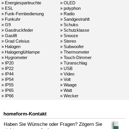
» Energiesparleuchte
» OLED
» ESL
» polyphon
» Funk-Fernbedienung
» Radio
» Funkuhr
» Sandgestrahlt
» G9
» Schuko
» Gasdruckfeder
» Schutzklasse
» Gaslift
» Snooze
» Grad Celsius
» Stereo
» Halogen
» Subwoofer
» Halogenglühlampe
» Thermometer
» Hygrometer
» Touch-Dimmer
» IP20
» Türanschlag
» IP22
» USB
» IP44
» Video
» IP54
» Volt
» IP55
» Waage
» IP65
» Watt
» IP66
» Wecker
homeform-Kontakt
Haben Sie Wünsche oder Fragen? Zögern Sie