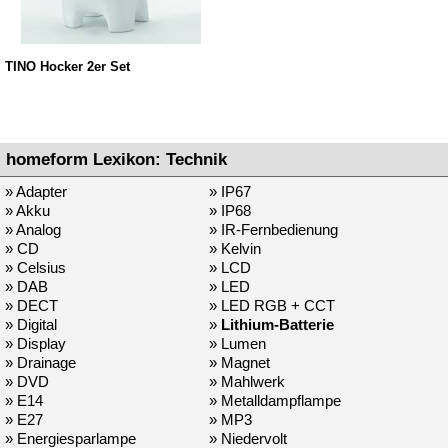
TINO Hocker 2er Set
homeform Lexikon: Technik
» Adapter
» IP67
» Akku
» IP68
» Analog
» IR-Fernbedienung
» CD
» Kelvin
» Celsius
» LCD
» DAB
» LED
» DECT
» LED RGB + CCT
» Digital
»
Lithium-Batterie
» Display
» Lumen
» Drainage
» Magnet
» DVD
» Mahlwerk
» E14
» Metalldampflampe
» E27
» MP3
» Energiesparlampe
» Niedervolt