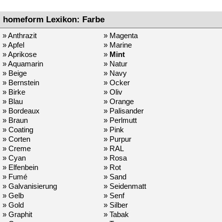
homeform Lexikon: Farbe
» Anthrazit
» Magenta
» Apfel
» Marine
» Aprikose
»
Mint
» Aquamarin
» Natur
» Beige
» Navy
» Bernstein
» Ocker
» Birke
» Oliv
» Blau
» Orange
» Bordeaux
» Palisander
» Braun
» Perlmutt
» Coating
» Pink
» Corten
» Purpur
» Creme
» RAL
» Cyan
» Rosa
» Elfenbein
» Rot
» Fumé
» Sand
» Galvanisierung
» Seidenmatt
» Gelb
» Senf
» Gold
» Silber
» Graphit
» Tabak