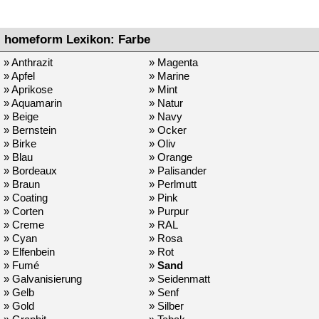
homeform Lexikon: Farbe
» Anthrazit
» Magenta
» Apfel
» Marine
» Aprikose
» Mint
» Aquamarin
» Natur
» Beige
» Navy
» Bernstein
» Ocker
» Birke
» Oliv
» Blau
» Orange
» Bordeaux
» Palisander
» Braun
» Perlmutt
» Coating
» Pink
» Corten
» Purpur
» Creme
» RAL
» Cyan
» Rosa
» Elfenbein
» Rot
» Fumé
»
Sand
» Galvanisierung
» Seidenmatt
» Gelb
» Senf
» Gold
» Silber