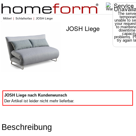
Service
Unavail
The server
temporari
Möbel
Schlafsofas
JOSH Liege
unable to se
your reques
JOSH Liege
to mainten
downtime
capacit
problems. P
try again la
JOSH Liege nach Kundenwunsch
Der Artikel ist leider nicht mehr lieferbar.
Beschreibung