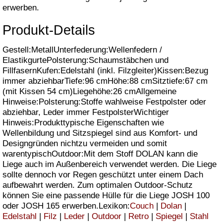
erwerben.
Produkt-Details
Gestell:MetallUnterfederung:Wellenfedern /
ElastikgurtePolsterung:Schaumstäbchen und
FillfasernKufen:Edelstahl (inkl. Filzgleiter)Kissen:Bezug
immer abziehbarTiefe:96 cmHöhe:88 cmSitztiefe:67 cm
(mit Kissen 54 cm)Liegehöhe:26 cmAllgemeine
Hinweise:Polsterung:Stoffe wahlweise Festpolster oder
abziehbar, Leder immer FestpolsterWichtiger
Hinweis:Produkttypische Eigenschaften wie
Wellenbildung und Sitzspiegel sind aus Komfort- und
Designgründen nichtzu vermeiden und somit
warentypischOutdoor:Mit dem Stoff DOLAN kann die
Liege auch im Außenbereich verwendet werden. Die Liege
sollte dennoch vor Regen geschützt unter einem Dach
aufbewahrt werden. Zum optimalen Outdoor-Schutz
können Sie eine passende Hülle für die Liege JOSH 100
oder JOSH 165 erwerben.Lexikon:
Couch
|
Dolan
|
Edelstahl
|
Filz
|
Leder
|
Outdoor
|
Retro
|
Spiegel
|
Stahl