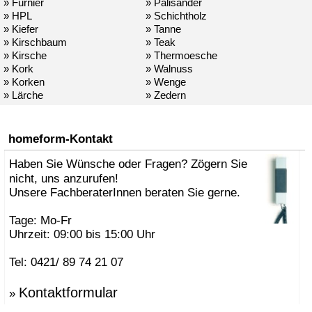
» Furnier
» Palisander
» HPL
» Schichtholz
» Kiefer
» Tanne
» Kirschbaum
» Teak
» Kirsche
» Thermoesche
» Kork
» Walnuss
» Korken
» Wenge
» Lärche
» Zedern
homeform-Kontakt
Haben Sie Wünsche oder Fragen? Zögern Sie
nicht, uns anzurufen!
Unsere FachberaterInnen beraten Sie gerne.
Tage: Mo-Fr
Uhrzeit: 09:00 bis 15:00 Uhr
Tel: 0421/ 89 74 21 07
Kontaktformular
»