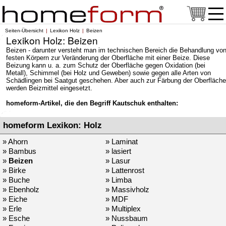
Seiten-Übersicht
Lexikon Holz
Beizen
Lexikon Holz: Beizen
Beizen - darunter versteht man im technischen Bereich die Behandlung vo
festen Körpern zur Veränderung der Oberfläche mit einer Beize. Diese
Beizung kann u. a. zum Schutz der Oberfläche gegen Oxidation (bei
Metall), Schimmel (bei Holz und Geweben) sowie gegen alle Arten von
Schädlingen bei Saatgut geschehen. Aber auch zur Färbung der Oberfläche
werden Beizmittel eingesetzt.
homeform-Artikel, die den Begriff Kautschuk enthalten:
homeform Lexikon: Holz
» Ahorn
» Laminat
» Bambus
» lasiert
»
Beizen
» Lasur
» Birke
» Lattenrost
» Buche
» Limba
» Ebenholz
» Massivholz
» Eiche
» MDF
» Erle
» Multiplex
» Esche
» Nussbaum