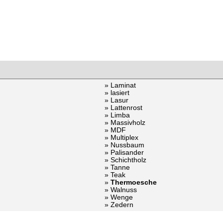
» Laminat
» lasiert
» Lasur
» Lattenrost
» Limba
» Massivholz
» MDF
» Multiplex
» Nussbaum
» Palisander
» Schichtholz
» Tanne
» Teak
»
Thermoesche
» Walnuss
» Wenge
» Zedern