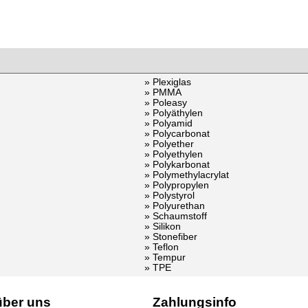
» Plexiglas
» PMMA
» Poleasy
» Polyäthylen
» Polyamid
» Polycarbonat
» Polyether
» Polyethylen
» Polykarbonat
» Polymethylacrylat
» Polypropylen
» Polystyrol
» Polyurethan
» Schaumstoff
» Silikon
» Stonefiber
» Teflon
» Tempur
» TPE
über uns
Zahlungsinfo