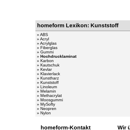
homeform Lexikon: Kunststoff
» ABS
» Acryl
» Acrylglas
» Fiberglas
» Gummi
»
Hochdrucklaminat
» Karbon
» Kautschuk
» Kevlar
» Klavierlack
» Kunstharz
» Kunststoff
» Linoleum
» Melamin
» Methacrylat
» Moosgummi
» MySofty
» Neopren
» Nylon
homeform-Kontakt
Wir 