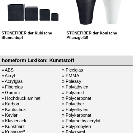
STONEFIBER der Kubische
STONEFIBER der Konische
Blumentopf
Pflanzgefäß
homeform Lexikon: Kunststoff
» ABS
» Plexiglas
» Acryl
» PMMA
» Acrylglas
» Poleasy
» Fiberglas
» Polyäthylen
» Gummi
» Polyamid
» Hochdrucklaminat
» Polycarbonat
» Karbon
» Polyether
» Kautschuk
» Polyethylen
» Kevlar
» Polykarbonat
» Klavierlack
» Polymethylacrylat
» Kunstharz
» Polypropylen
» Kunststoff
» Polystyrol