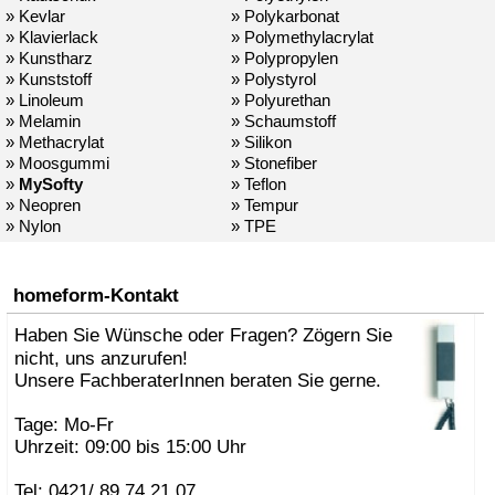
» Kevlar
» Polykarbonat
» Klavierlack
» Polymethylacrylat
» Kunstharz
» Polypropylen
» Kunststoff
» Polystyrol
» Linoleum
» Polyurethan
» Melamin
» Schaumstoff
» Methacrylat
» Silikon
» Moosgummi
» Stonefiber
»
MySofty
» Teflon
» Neopren
» Tempur
» Nylon
» TPE
homeform-Kontakt
Haben Sie Wünsche oder Fragen? Zögern Sie
nicht, uns anzurufen!
Unsere FachberaterInnen beraten Sie gerne.
Tage: Mo-Fr
Uhrzeit: 09:00 bis 15:00 Uhr
Tel: 0421/ 89 74 21 07