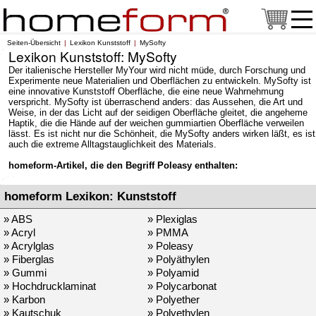
Seiten-Übersicht
Lexikon Kunststoff
MySofty
Lexikon Kunststoff: MySofty
Der italienische Hersteller MyYour wird nicht müde, durch Forschung und
Experimente neue Materialien und Oberflächen zu entwickeln. MySofty ist
eine innovative Kunststoff Oberfläche, die eine neue Wahrnehmung
verspricht. MySofty ist überraschend anders: das Aussehen, die Art und
Weise, in der das Licht auf der seidigen Oberfläche gleitet, die angeheme
Haptik, die die Hände auf der weichen gummiartien Oberfläche verweilen
lässt. Es ist nicht nur die Schönheit, die MySofty anders wirken läßt, es ist
auch die extreme Alltagstauglichkeit des Materials.
homeform-Artikel, die den Begriff Poleasy enthalten:
homeform Lexikon: Kunststoff
» ABS
» Plexiglas
» Acryl
» PMMA
» Acrylglas
» Poleasy
» Fiberglas
» Polyäthylen
» Gummi
» Polyamid
» Hochdrucklaminat
» Polycarbonat
» Karbon
» Polyether
» Kautschuk
» Polyethylen