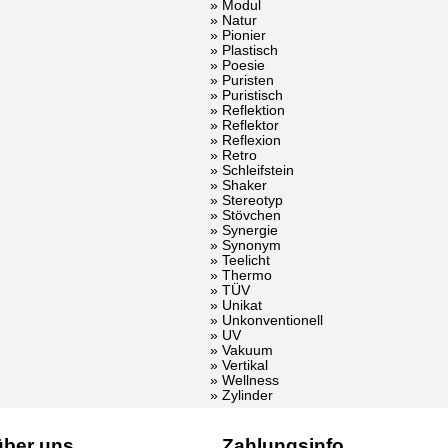
» Modul
» Natur
» Pionier
» Plastisch
» Poesie
» Puristen
» Puristisch
» Reflektion
» Reflektor
» Reflexion
» Retro
» Schleifstein
» Shaker
» Stereotyp
» Stövchen
» Synergie
» Synonym
» Teelicht
» Thermo
» TÜV
» Unikat
» Unkonventionell
» UV
» Vakuum
» Vertikal
» Wellness
» Zylinder
über uns
Zahlungsinfo