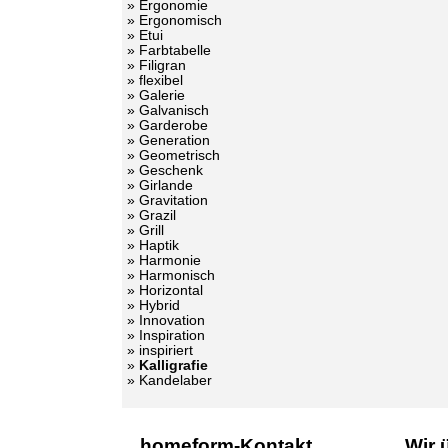
» Ergonomie
» Ergonomisch
» Etui
» Farbtabelle
» Filigran
» flexibel
» Galerie
» Galvanisch
» Garderobe
» Generation
» Geometrisch
» Geschenk
» Girlande
» Gravitation
» Grazil
» Grill
» Haptik
» Harmonie
» Harmonisch
» Horizontal
» Hybrid
» Innovation
» Inspiration
» inspiriert
»
Kalligrafie
» Kandelaber
homeform-Kontakt
Wir 