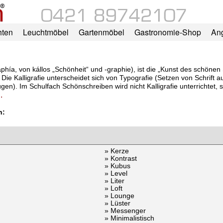
hten
Leuchtmöbel
Gartenmöbel
Gastronomie-Shop
An
igraphía, von kállos „Schönheit“ und -graphie), ist die „Kunst des schöne
 Die Kalligrafie unterscheidet sich von Typografie (Setzen von Schrift
gen). Im Schulfach Schönschreiben wird nicht Kalligrafie unterrichtet, 
.
n:
» Kerze
» Kontrast
» Kubus
» Level
» Liter
» Loft
» Lounge
» Lüster
» Messenger
» Minimalistisch