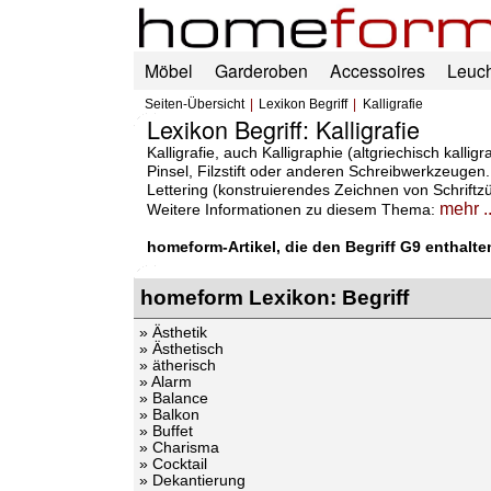
Möbel
Garderoben
Accessoires
Leuc
Seiten-Übersicht
Lexikon Begriff
Kalligrafie
Lexikon Begriff: Kalligrafie
Kalligrafie, auch Kalligraphie (altgriechisch kall
Pinsel, Filzstift oder anderen Schreibwerkzeugen.
Lettering (konstruierendes Zeichnen von Schriftzü
mehr ..
Weitere Informationen zu diesem Thema:
homeform-Artikel, die den Begriff G9 enthalte
homeform Lexikon: Begriff
» Ästhetik
» Ästhetisch
» ätherisch
» Alarm
» Balance
» Balkon
» Buffet
» Charisma
» Cocktail
» Dekantierung