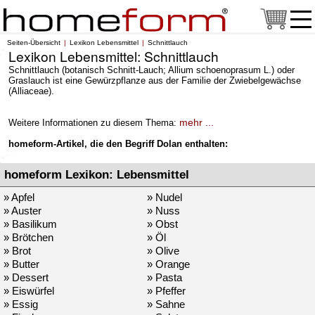
Seiten-Übersicht
Lexikon Lebensmittel
Schnittlauch
Lexikon Lebensmittel: Schnittlauch
Schnittlauch (botanisch Schnitt-Lauch; Allium schoenoprasum L.) oder
Graslauch ist eine Gewürzpflanze aus der Familie der Zwiebelgewächse
(Alliaceae).
mehr ...
Weitere Informationen zu diesem Thema:
homeform-Artikel, die den Begriff Dolan enthalten:
homeform Lexikon: Lebensmittel
» Apfel
» Nudel
» Auster
» Nuss
» Basilikum
» Obst
» Brötchen
» Öl
» Brot
» Olive
» Butter
» Orange
» Dessert
» Pasta
» Eiswürfel
» Pfeffer
» Essig
» Sahne