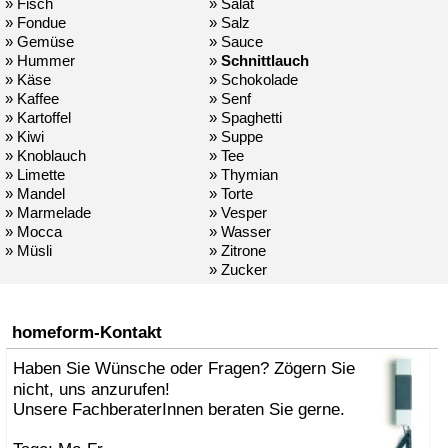
» Fisch
» Salat
» Fondue
» Salz
» Gemüse
» Sauce
» Hummer
»
Schnittlauch
» Käse
» Schokolade
» Kaffee
» Senf
» Kartoffel
» Spaghetti
» Kiwi
» Suppe
» Knoblauch
» Tee
» Limette
» Thymian
» Mandel
» Torte
» Marmelade
» Vesper
» Mocca
» Wasser
» Müsli
» Zitrone
» Zucker
homeform-Kontakt
Haben Sie Wünsche oder Fragen? Zögern Sie
nicht, uns anzurufen!
Unsere FachberaterInnen beraten Sie gerne.