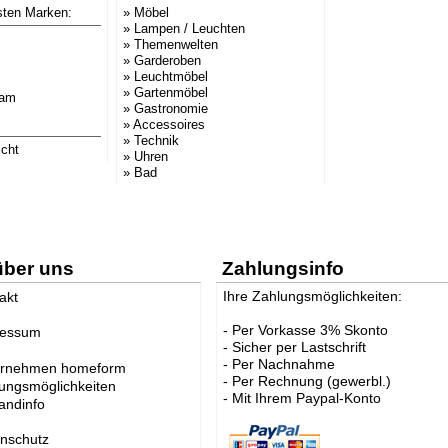
sten Marken:
» Möbel
» Lampen / Leuchten
» Themenwelten
» Garderoben
» Leuchtmöbel
» Gartenmöbel
ram
» Gastronomie
» Accessoires
» Technik
cht
» Uhren
» Bad
s
über uns
Zahlungsinfo
25
Ihre Zahlungsmöglichkeiten:
akt
I
- Per Vorkasse 3% Skonto
ressum
- Sicher per Lastschrift
- Per Nachnahme
ernehmen homeform
gn
- Per Rechnung (gewerbl.)
ungsmöglichkeiten
- Mit Ihrem Paypal-Konto
andinfo
nschutz