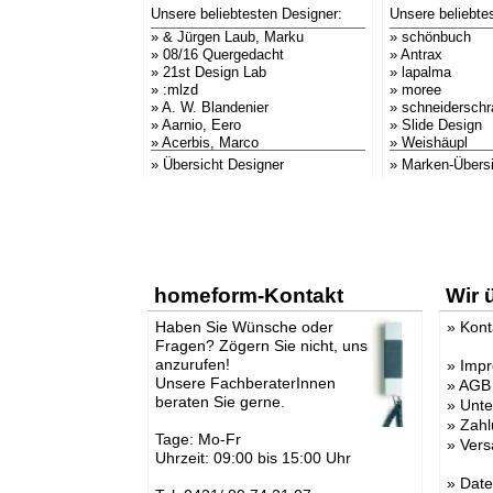
Unsere beliebtesten Designer:
Unsere beliebte
»
& Jürgen Laub, Marku
»
schönbuch
»
08/16 Quergedacht
»
Antrax
»
21st Design Lab
»
lapalma
»
:mlzd
»
moree
»
A. W. Blandenier
»
schneidersch
»
Aarnio, Eero
»
Slide Design
»
Acerbis, Marco
»
Weishäupl
»
Adam + Harborth
»
Sitting Bull
» Übersicht Designer
» Marken-Übersi
»
Adelmann, Lothar
»
Conmoto
»
Agentur Hopf und Wor
»
B-LINE
»
Agentur Klein + Leid
»
more
»
AK47 Team
»
CARMA Plaid
»
Alberto Brogliato
»
MyYour
»
Alberto Fabbian
»
Flux
»
Alex Sachetti
»
rephorm
homeform-Kontakt
Wir 
»
Alexander Schenk
»
serralunga 18
»
Althaus, Thomas
»
euro3plast
Haben Sie Wünsche oder
»
Kont
»
amei
»
OpinionCIATT
Fragen? Zögern Sie nicht, uns
»
Andrea Crosetta
»
Bensen
anzurufen!
»
Imp
»
Andreas Kräftner
»
Stadler Form
Unsere FachberaterInnen
»
AGB
»
Andreas Ulbricht
»
Blomus
beraten Sie gerne.
»
Unt
»
Anna-Maria Nilsson
»
keilbach desi
»
ANTONELLO, Eddy
»
Atmosphere
»
Zahl
Tage: Mo-Fr
»
Antonio Norero
»
AKARI-Design
»
Vers
Uhrzeit: 09:00 bis 15:00 Uhr
»
ANTRAX Designteam
»
El Casco
»
Apartment 8
»
Stiletto
»
Date