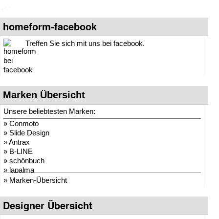
homeform-facebook
Treffen Sie sich mit uns bei facebook.
Marken Übersicht
Unsere beliebtesten Marken:
»
Conmoto
»
Slide Design
»
Antrax
»
B-LINE
»
schönbuch
»
lapalma
»
moree
» Marken-Übersicht
»
schneiderschram
»
Weishäupl
Designer Übersicht
»
Sitting Bull
»
more