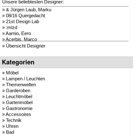
Unsere beliebtesten Designer:
»
CARMA Plaids
»
& Jürgen Laub, Marku
»
MyYour
»
08/16 Quergedacht
»
Flux
»
21st Design Lab
»
rephorm
»
:mlzd
»
serralunga 1825
»
Aarnio, Eero
»
euro3plast
»
Acerbis, Marco
»
OpinionCIATTI
»
Adam + Harborth
»
» Übersicht Designer
Bensen
»
Adelmann, Lothar
»
Stadler Form
»
Agentur Hopf und Wor
»
Blomus
Kategorien
»
Agentur Klein + Leid
»
keilbach design
»
AK47 Team
»
Atmosphere
» Möbel
»
Alberto Brogliato
»
AKARI-Design
» Lampen / Leuchten
»
Alberto Fabbian
»
El Casco
» Themenwelten
»
Alex Sachetti
»
Stiletto
» Garderoben
»
Alexander Schenk
»
Safretti
» Leuchtmöbel
»
Althaus, Thomas
»
Cascando
» Gartenmöbel
»
amei
»
next Design
» Gastronomie
»
Andrea Crosetta
»
signet
» Accessoires
»
Andreas Kräftner
»
BLOOM!
» Technik
»
Andreas Ulbricht
»
RADIUS
» Uhren
»
Anna-Maria Nilsson
»
Tecnolumen
» Bad
»
ANTONELLO, Eddy
»
CR Collection / Vivendi