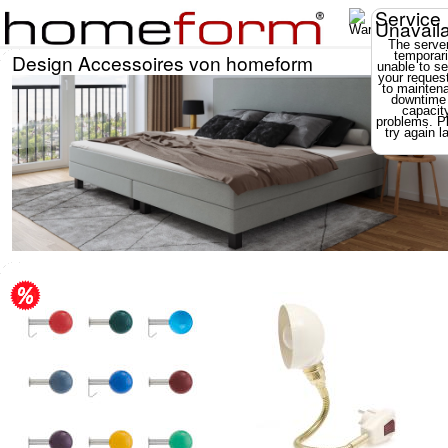
Service
Unavail
The server
temporari
Design Accessoires von homeform
unable to se
your reques
to mainten
downtime
capacit
problems. P
try again la